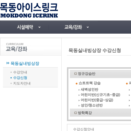
목동실내빙상장 수강신청
목동실내빙상장
수강안내
정규강습반
수강신청
쇼트트랙 강습
지도자안내
새벽성인반
어린이반(신규기초~중급)
어린이반(중급~상급)
성인/청소년반
방학특강
수강신청안내