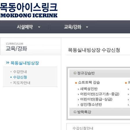
목동실내빙상장 수강신청
목동실내빙상장
수강안내
정규강습반
수강신청
쇼트트랙 강습
지도자안내
새벽성인반
어린이반(신규기초~중급)
어린이반(중급~상급)
성인/청소년반
방학특강
수강신청안내