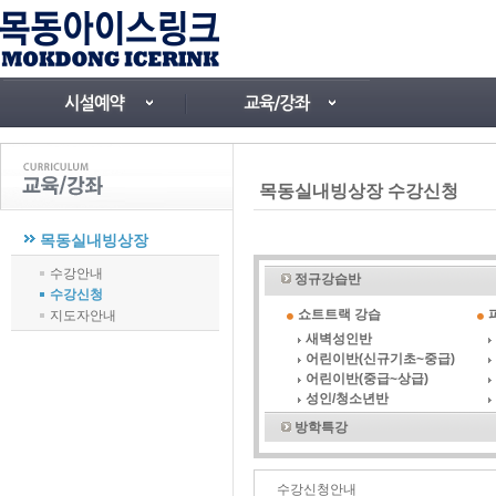
목동실내빙상장 수강신청
목동실내빙상장
수강안내
정규강습반
수강신청
쇼트트랙 강습
지도자안내
새벽성인반
어린이반(신규기초~중급)
어린이반(중급~상급)
성인/청소년반
방학특강
수강신청안내