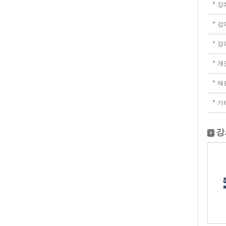
강
강
강
개
재
기
강