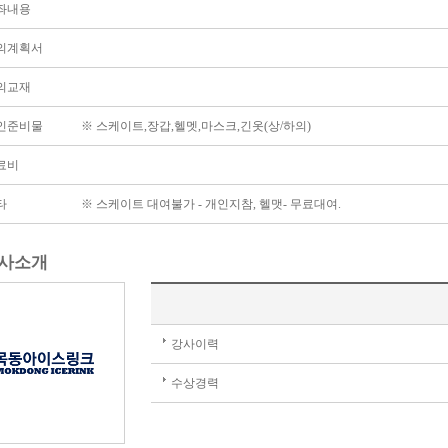
좌내용
의계획서
의교재
인준비물
※ 스케이트,장갑,헬멧,마스크,긴옷(상/하의)
료비
타
※ 스케이트 대여불가 - 개인지참, 헬맷- 무료대여.
사소개
강사이력
수상경력