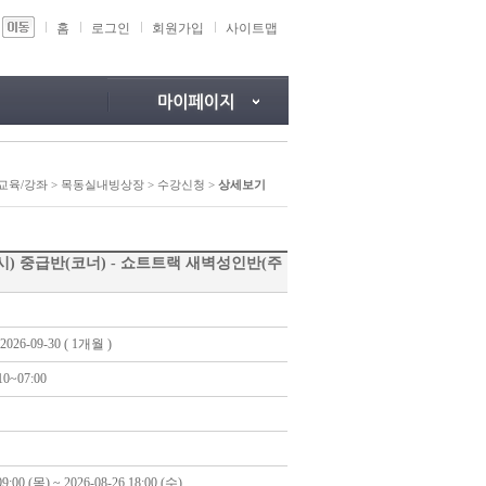
홈
로그인
회원가입
사이트맵
 교육/강좌 >
목동실내빙상장
>
수강신청
>
상세보기
) 중급반(코너) - 쇼트트랙 새벽성인반(주
2026-09-30 ( 1개월 )
0~07:00
09:00 (목) ~ 2026-08-26 18:00 (수)